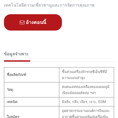
เทคโนโลยีความเชี่ยวชาญและการจัดการคุณภาพ
อ้างตอนนี้
ข้อมูลจำเพาะ
ชิ้นส่วนเครื่องจักรกลซีเอ็นซีที่มี
ชื่อผลิตภัณฑ์:
ความแม่นยำสูง
สแตนเลสทองเหลืองทองแดงอลูมิ
วัสดุ:
เนียมอัลลอยด์หล่อ ฯลฯ
เทคนิค:
มิลลิ่ง, กลึง, เจียร, เจาะ, EDM
อุตสาหกรรมยานยนต์การบินและ
ใบสมัคร:
อวกาศชิ้นส่วนแม่พิมพ์เครื่องบิน